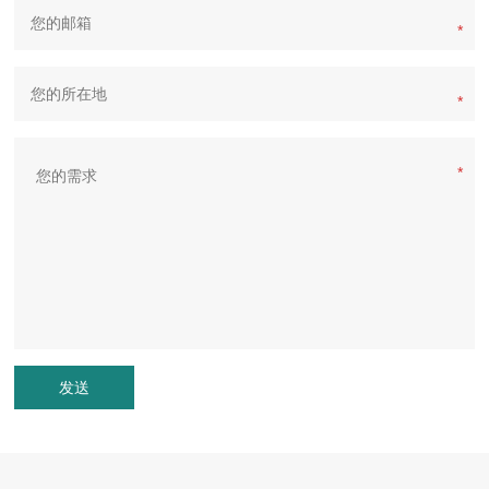
*
*
*